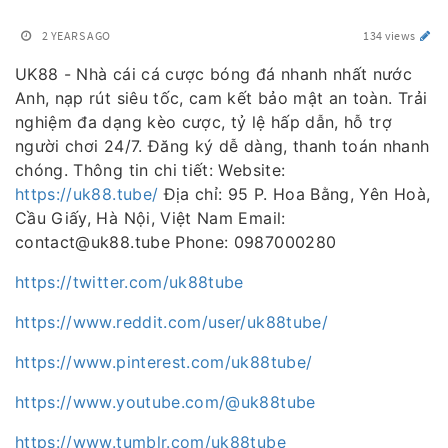
2 YEARS AGO
134 views
UK88 - Nhà cái cá cược bóng đá nhanh nhất nước
Anh, nạp rút siêu tốc, cam kết bảo mật an toàn. Trải
nghiệm đa dạng kèo cược, tỷ lệ hấp dẫn, hỗ trợ
người chơi 24/7. Đăng ký dễ dàng, thanh toán nhanh
chóng. Thông tin chi tiết: Website:
https://uk88.tube/
Địa chỉ: 95 P. Hoa Bằng, Yên Hoà,
Cầu Giấy, Hà Nội, Việt Nam Email:
contact@uk88.tube Phone: 0987000280
https://twitter.com/uk88tube
https://www.reddit.com/user/uk88tube/
https://www.pinterest.com/uk88tube/
https://www.youtube.com/@uk88tube
https://www.tumblr.com/uk88tube