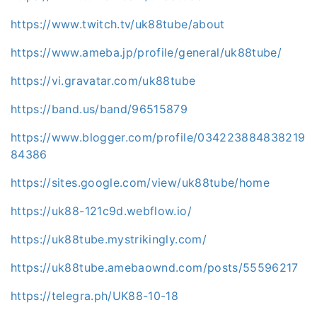
https://www.twitch.tv/uk88tube/about
https://www.ameba.jp/profile/general/uk88tube/
https://vi.gravatar.com/uk88tube
https://band.us/band/96515879
https://www.blogger.com/profile/034223884838219
84386
https://sites.google.com/view/uk88tube/home
https://uk88-121c9d.webflow.io/
https://uk88tube.mystrikingly.com/
https://uk88tube.amebaownd.com/posts/55596217
https://telegra.ph/UK88-10-18